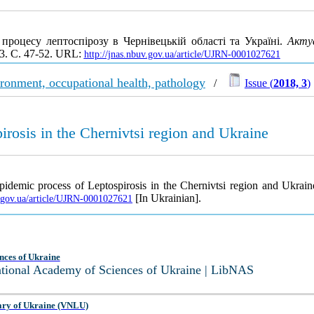
 процесу лептоспірозу в Чернівецькій області та Україні.
Акту
 3. С. 47-52. URL:
http://jnas.nbuv.gov.ua/article/UJRN-0001027621
ironment, occupational health, pathology
/
Issue (
2018, 3
)
irosis in the Chernivtsi region and Ukraine
pidemic process of Leptospirosis in the Chernivtsi region and Ukrai
[In Ukrainian].
v.gov.ua/article/UJRN-0001027621
nces of Ukraine
National Academy of Sciences of Ukraine | LibNAS
ary of Ukraine (VNLU)