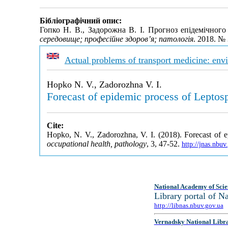
Бібліографічний опис:
Гопко Н. В., Задорожна В. І. Прогноз епідемічного
середовище; професійне здоров’я; патологія
. 2018. №
Actual problems of transport medicine: env
Hopko N. V., Zadorozhna V. I.
Forecast of epidemic process of Leptosp
Cite:
Hopko, N. V., Zadorozhna, V. I. (2018). Forecast of e
occupational health, pathology
, 3, 47-52.
http://jnas.nbu
National Academy of Scie
Library portal of 
http://libnas.nbuv.gov.ua
Vernadsky National Libr