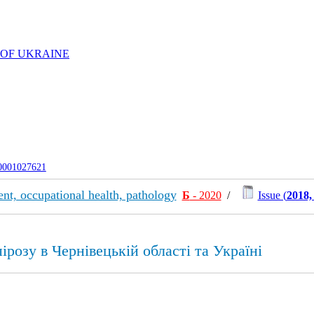
 OF UKRAINE
-0001027621
nt, occupational health, pathology
Б
- 2020
/
Issue (
2018,
розу в Чернівецькій області та Україні