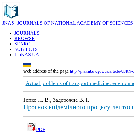
JNAS | JOURNALS OF NATIONAL ACADEMY OF SCIENCES
JOURNALS
BROWSE
SEARCH
SUBJECTS
LibNAS UA
web address of the page
http://jnas.nbuv.gov.ua/article/UJRN
Actual problems of transport medicine: environme
Гопко Н. В., Задорожна В. І.
Прогноз епідемічного процесу лептоспі
PDF