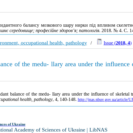
дантного балансу мозкового шару нирки під впливом скелетної
шнє середовище; професійне здоров’я; патологія
. 2018. № 4. С. 
ironment, occupational health, pathology
/
Issue (
2018, 4
)
ance of the medu- llary area under the influence o
dant balance of the medu- llary area under the influence of skeletal t
cupational health, pathology
, 4, 140-148.
http://jnas.nbuv.gov.ua/article
nces of Ukraine
National Academy of Sciences of Ukraine | LibNAS