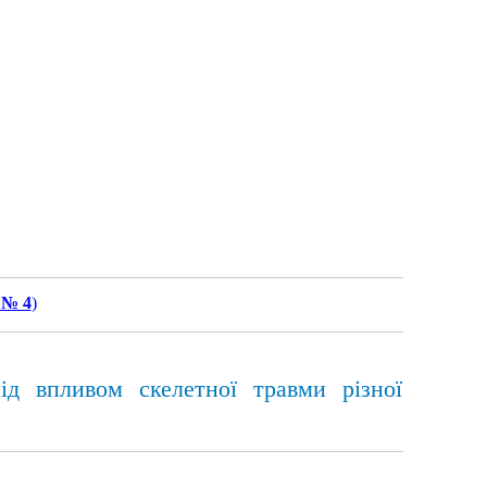
 № 4
)
ід впливом скелетної травми різної