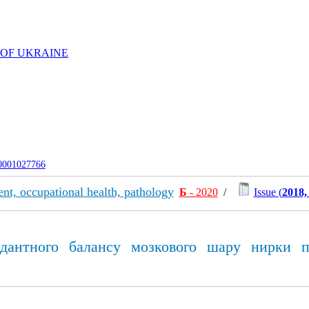
 OF UKRAINE
-0001027766
nt, occupational health, pathology
Б
- 2020
/
Issue (
2018,
идантного балансу мозкового шару нирки п