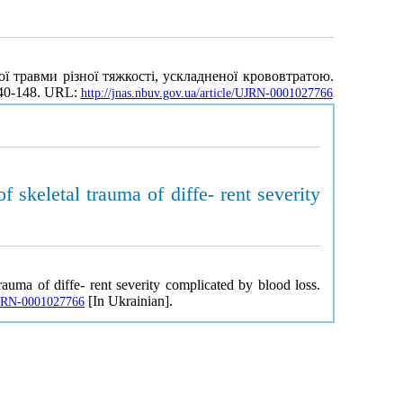
 травми різної тяжкості, ускладненої крововтратою.
140-148. URL:
http://jnas.nbuv.gov.ua/article/UJRN-0001027766
f skeletal trauma of diffe- rent severity
rauma of diffe- rent severity complicated by blood loss.
[In Ukrainian].
/UJRN-0001027766