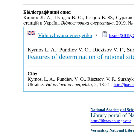
Бібліографічний опис:
Кирнос Л. А., Пундєв В. О., Рєзцов В. Ф., Суржик
станцій в Україні.
Відновлювана енергетика
. 2019. №
Vidnovluvana energetika
/
Issue (
2019, 
Kyrnos L. A., Pundiev V. O., Rieztsov V. F., Sur
Features of determination of rational si
Cite:
Kyrnos, L. A., Pundiev, V. O., Rieztsov, V. F., Surzhyk, 
Ukraine.
Vidnovluvana energetika
, 2, 13-21 .
http://jnas
National Academy of Scie
Library portal of 
http://libnas.nbuv.gov.ua
Vernadsky National Libr