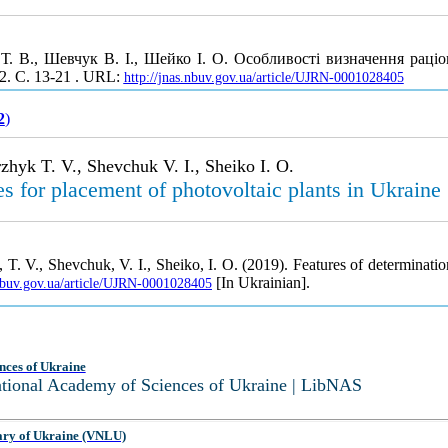
 Т. В., Шевчук В. І., Шейко І. О. Особливості визначення рац
 2. С. 13-21 . URL:
http://jnas.nbuv.gov.ua/article/UJRN-0001028405
2
)
zhyk T. V., Shevchuk V. I., Sheiko I. O.
tes for placement of photovoltaic plants in Ukraine
T. V., Shevchuk, V. I., Sheiko, I. O. (2019). Features of determination
[In Ukrainian].
.nbuv.gov.ua/article/UJRN-0001028405
nces of Ukraine
National Academy of Sciences of Ukraine | LibNAS
ary of Ukraine (VNLU)