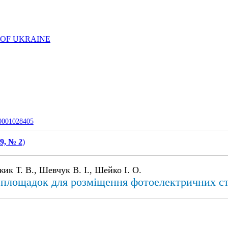
 OF UKRAINE
-0001028405
9, № 2
)
ик Т. В., Шевчук В. І., Шейко І. О.
 площадок для розміщення фотоелектричних ст