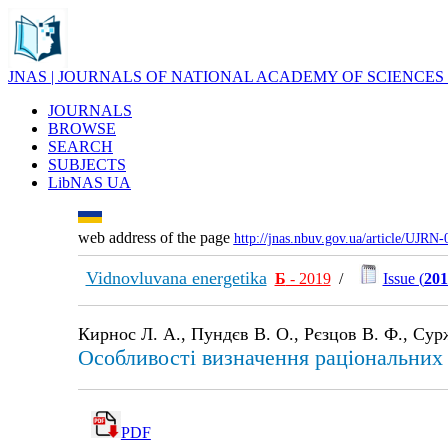
JNAS | JOURNALS OF NATIONAL ACADEMY OF SCIENCES
JOURNALS
BROWSE
SEARCH
SUBJECTS
LibNAS UA
web address of the page
http://jnas.nbuv.gov.ua/article/UJRN
Vidnovluvana energetika
Б
- 2019
/
Issue (
201
Кирнос Л. А., Пундєв В. О., Рєзцов В. Ф., Сурж
Особливості визначення раціональних
PDF