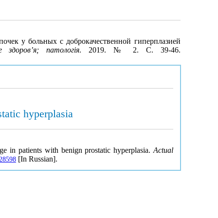
почек у больных с доброкачественной гиперплазией
 здоров’я; патологія
. 2019. № 2. С. 39-46.
tatic hyperplasia
ge in patients with benign prostatic hyperplasia.
Actual
[In Russian].
028598