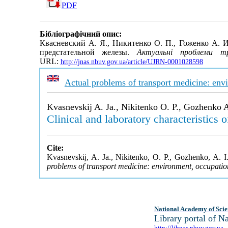
PDF
Бібліографічний опис:
Квасневский А. Я., Никитенко О. П., Гоженко А. 
предстательной железы.
Актуальні проблеми тр
URL:
http://jnas.nbuv.gov.ua/article/UJRN-0001028598
Actual problems of transport medicine: env
Kvasnevskij A. Ja., Nikitenko O. P., Gozhenko A
Clinical and laboratory characteristics 
Cite:
Kvasnevskij, A. Ja., Nikitenko, O. P., Gozhenko, A. I.
problems of transport medicine: environment, occupatio
National Academy of Scie
Library portal of 
http://libnas.nbuv.gov.ua