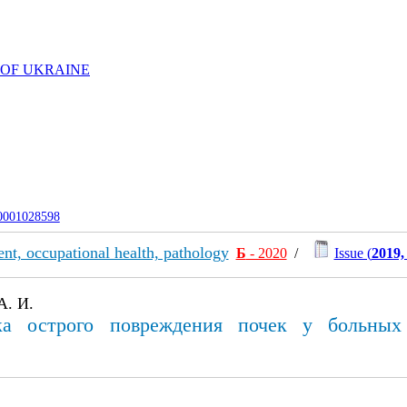
 OF UKRAINE
-0001028598
nt, occupational health, pathology
Б
- 2020
/
Issue (
2019,
А. И.
ика острого повреждения почек у больных