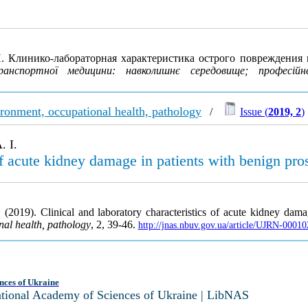
И. Клинико-лабораторная характеристика острого повреждения 
анспортної медицини: навколишнє середовище; професійне
ironment, occupational health, pathology
/
Issue (
2019, 2
)
. I.
of acute kidney damage in patients with benign pros
 (2019). Clinical and laboratory characteristics of acute kidney dama
nal health, pathology
, 2, 39-46.
http://jnas.nbuv.gov.ua/article/UJRN-0001
nces of Ukraine
National Academy of Sciences of Ukraine | LibNAS