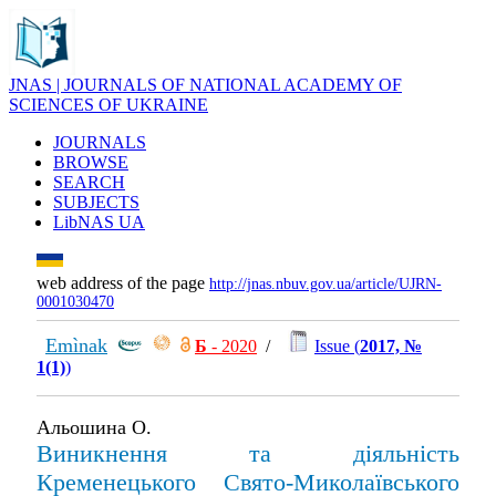
JNAS | JOURNALS OF NATIONAL ACADEMY OF
SCIENCES OF UKRAINE
JOURNALS
BROWSE
SEARCH
SUBJECTS
LibNAS UA
web address of the page
http://jnas.nbuv.gov.ua/article/UJRN-
0001030470
Emìnak
Б
- 2020
/
Issue (
2017, №
1(1)
)
Альошина О.
Виникнення та діяльність
Кременецького Свято-Миколаївського