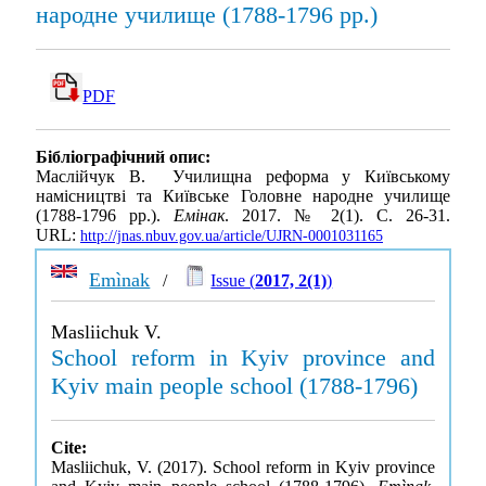
народне училище (1788-1796 рр.)
PDF
Бібліографічний опис:
Маслійчук В. Училищна реформа у Київському
намісництві та Київське Головне народне училище
(1788-1796 рр.).
Емінак
. 2017. № 2(1). С. 26-31.
URL:
http://jnas.nbuv.gov.ua/article/UJRN-0001031165
Emìnak
/
Issue (
2017, 2(1)
)
Masliichuk V.
School reform in Kyiv province and
Kyiv main people school (1788-1796)
Cite:
Masliichuk, V. (2017). School reform in Kyiv province