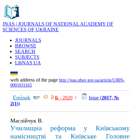
JNAS | JOURNALS OF NATIONAL ACADEMY OF
SCIENCES OF UKRAINE
JOURNALS
BROWSE
SEARCH
SUBJECTS
LibNAS UA
web address of the page
http://jnas.nbuv.gov.ua/article/UJRN-
0001031165
Emìnak
Б
- 2020
/
Issue (
2017, №
2(1)
)
Маслійчук В.
Училищна реформа у Київському
намісництві та Київське Головне