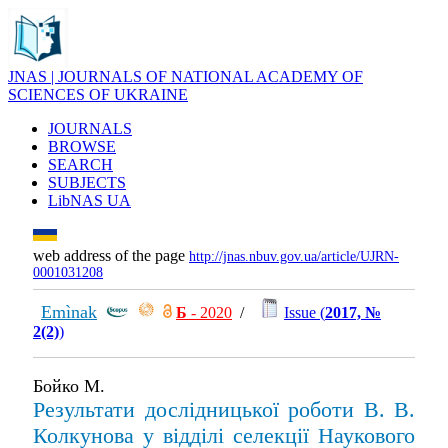
JNAS | JOURNALS OF NATIONAL ACADEMY OF
SCIENCES OF UKRAINE
JOURNALS
BROWSE
SEARCH
SUBJECTS
LibNAS UA
web address of the page
http://jnas.nbuv.gov.ua/article/UJRN-
0001031208
Emìnak
Б
- 2020
/
Issue (
2017, №
2(2)
)
Бойко М.
Результати дослідницької роботи В. В.
Колкунова у відділі селекції Наукового