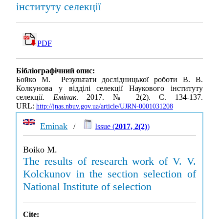
інституту селекції
PDF
Бібліографічний опис:
Бойко М. Результати дослідницької роботи В. В.
Колкунова у відділі селекції Наукового інституту
селекції.
Емінак
. 2017. № 2(2). С. 134-137.
URL:
http://jnas.nbuv.gov.ua/article/UJRN-0001031208
Emìnak
/
Issue (
2017, 2(2)
)
Boiko M.
The results of research work of V. V.
Kolckunov in the section selection of
National Institute of selection
Cite: