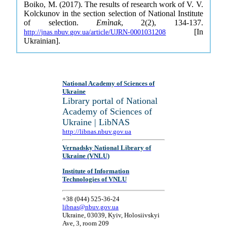
Boiko, M. (2017). The results of research work of V. V.
Kolckunov in the section selection of National Institute
of selection.
Emìnak
, 2(2), 134-137.
[In
http://jnas.nbuv.gov.ua/article/UJRN-0001031208
Ukrainian].
National Academy of Sciences of
Ukraine
Library portal of National
Academy of Sciences of
Ukraine | LibNAS
http://libnas.nbuv.gov.ua
Vernadsky National Library of
Ukraine (VNLU)
Institute of Information
Technologies of VNLU
+38 (044) 525-36-24
libnas@nbuv.gov.ua
Ukraine, 03039, Kyiv, Holosiivskyi
Ave, 3, room 209