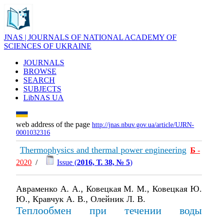
JNAS | JOURNALS OF NATIONAL ACADEMY OF
SCIENCES OF UKRAINE
JOURNALS
BROWSE
SEARCH
SUBJECTS
LibNAS UA
web address of the page
http://jnas.nbuv.gov.ua/article/UJRN-
0001032316
Thermophysics and thermal power engineering
Б
-
2020
/
Issue (
2016, Т. 38, № 5
)
Авраменко А. А., Ковецкая М. М., Ковецкая Ю.
Ю., Кравчук А. В., Олейник Л. В.
Теплообмен при течении воды