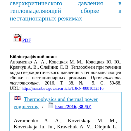
сверхкритического давления в
тепловыделяющей сборке в
нестационарных режимах
PDF
Бібліографічний опис:
Авраменко А. А., Ковецкая М. М., Ковецкая Ю. Ю.,
Кравчук А. В., Олейник Л. В. Теплообмен при течении
воды сверхкритического давления в тепловыделяющей
сборке в нестационарных режимах.
Промышленная
теплотехника
. 2016. Т. 38, № 5. С. 59-68.
URL:
http://jnas.nbuv.gov.ua/article/UJRN-0001032316
Thermophysics and thermal power
engineering
/
Issue (
2016, 38
(5)
)
Avramenko A. A., Kovetskaja M. M.,
Kovetskaja Ju. Ju., Kravchuk A. V., Olejnik L.