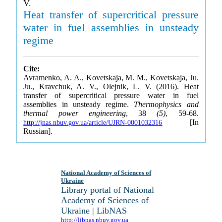
V.
Heat transfer of supercritical pressure
water in fuel assemblies in unsteady
regime
Cite:
Avramenko, A. A., Kovetskaja, M. M., Kovetskaja, Ju.
Ju., Kravchuk, A. V., Olejnik, L. V. (2016). Heat
transfer of supercritical pressure water in fuel
assemblies in unsteady regime.
Thermophysics and
thermal power engineering
, 38
(5)
, 59-68.
[In
http://jnas.nbuv.gov.ua/article/UJRN-0001032316
Russian].
National Academy of Sciences of
Ukraine
Library portal of National
Academy of Sciences of
Ukraine | LibNAS
http://libnas.nbuv.gov.ua