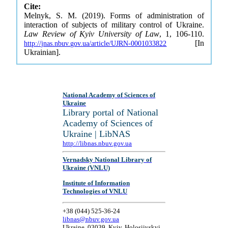
Cite:
Melnyk, S. M. (2019). Forms of administration of
interaction of subjects of military control of Ukraine.
Law Review of Kyiv University of Law
, 1, 106-110.
[In
http://jnas.nbuv.gov.ua/article/UJRN-0001033822
Ukrainian].
National Academy of Sciences of
Ukraine
Library portal of National
Academy of Sciences of
Ukraine | LibNAS
http://libnas.nbuv.gov.ua
Vernadsky National Library of
Ukraine (VNLU)
Institute of Information
Technologies of VNLU
+38 (044) 525-36-24
libnas@nbuv.gov.ua
Ukraine, 03039, Kyiv, Holosiivskyi