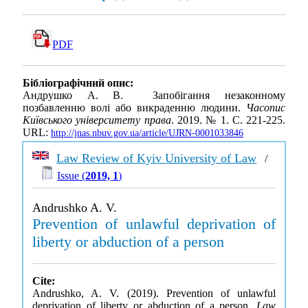
PDF
Бібліографічний опис:
Андрушко А. В. Запобігання незаконному
позбавленню волі або викраденню людини.
Часопис
Київського університету права
. 2019. № 1. С. 221-225.
URL:
http://jnas.nbuv.gov.ua/article/UJRN-0001033846
Law Review of Kyiv University of Law
/
Issue (
2019, 1
)
Andrushko A. V.
Prevention of unlawful deprivation of
liberty or abduction of a person
Cite:
Andrushko, A. V. (2019). Prevention of unlawful
deprivation of liberty or abduction of a person.
Law