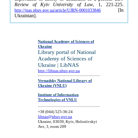
Review of Kyiv University of Law
, 1, 221-225.
[In
http://jnas.nbuv.gov.ua/article/UJRN-0001033846
Ukrainian].
National Academy of Sciences of
Ukraine
Library portal of National
Academy of Sciences of
Ukraine | LibNAS
http://libnas.nbuv.gov.ua
Vernadsky National Library of
Ukraine (VNLU)
Institute of Information
Technologies of VNLU
+38 (044) 525-36-24
libnas@nbuv.gov.ua
Ukraine, 03039, Kyiv, Holosiivskyi
Ave, 3, room 209