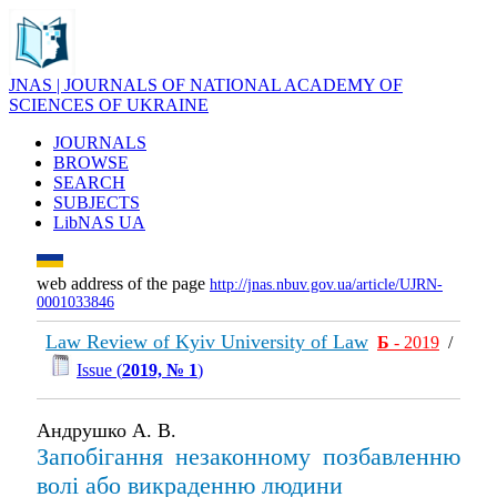
JNAS | JOURNALS OF NATIONAL ACADEMY OF
SCIENCES OF UKRAINE
JOURNALS
BROWSE
SEARCH
SUBJECTS
LibNAS UA
web address of the page
http://jnas.nbuv.gov.ua/article/UJRN-
0001033846
Law Review of Kyiv University of Law
Б
- 2019
/
Issue (
2019, № 1
)
Андрушко А. В.
Запобігання незаконному позбавленню
волі або викраденню людини