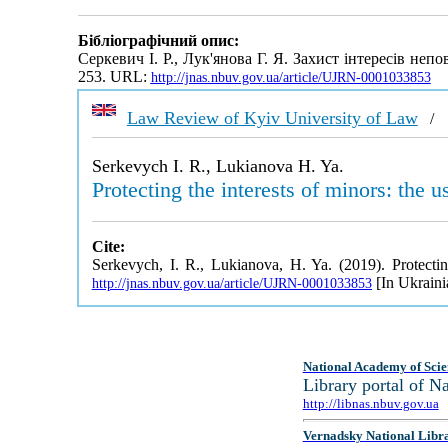
Бібліографічний опис:
Серкевич І. Р., Лук'янова Г. Я. Захист інтересів неп
253. URL:
http://jnas.nbuv.gov.ua/article/UJRN-0001033853
Law Review of Kyiv University of Law
Serkevych I. R., Lukianova H. Ya.
Protecting the interests of minors: the 
Cite:
Serkevych, I. R., Lukianova, H. Ya. (2019). Protectin
[In Ukraini
http://jnas.nbuv.gov.ua/article/UJRN-0001033853
National Academy of Scie
Library portal of 
http://libnas.nbuv.gov.ua
Vernadsky National Libr