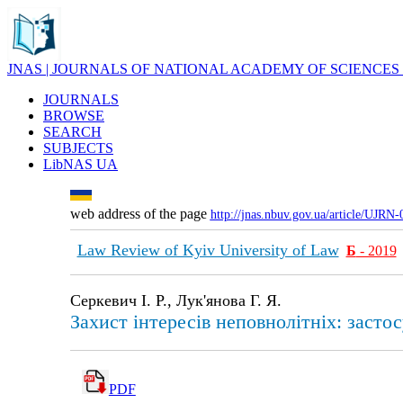
JNAS | JOURNALS OF NATIONAL ACADEMY OF SCIENCES
JOURNALS
BROWSE
SEARCH
SUBJECTS
LibNAS UA
web address of the page
http://jnas.nbuv.gov.ua/article/UJRN
Law Review of Kyiv University of Law
Б
- 2019
Серкевич І. Р., Лук'янова Г. Я.
Захист інтересів неповнолітніх: засто
PDF