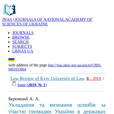
JNAS | JOURNALS OF NATIONAL ACADEMY OF
SCIENCES OF UKRAINE
JOURNALS
BROWSE
SEARCH
SUBJECTS
LibNAS UA
web address of the page
http://jnas.nbuv.gov.ua/article/UJRN-
0001033864
Law Review of Kyiv University of Law
Б
- 2019
/
Issue (
2019, № 1
)
Бережний А. А.
Укладання та визнання шлюбів за
участю громадян України в державах