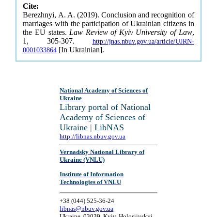
Cite:
Berezhnyi, A. A. (2019). Conclusion and recognition of
marriages with the participation of Ukrainian citizens in
the EU states.
Law Review of Kyiv University of Law
,
1, 305-307.
http://jnas.nbuv.gov.ua/article/UJRN-
[In Ukrainian].
0001033864
National Academy of Sciences of
Ukraine
Library portal of National
Academy of Sciences of
Ukraine | LibNAS
http://libnas.nbuv.gov.ua
Vernadsky National Library of
Ukraine (VNLU)
Institute of Information
Technologies of VNLU
+38 (044) 525-36-24
libnas@nbuv.gov.ua
Ukraine, 03039, Kyiv, Holosiivskyi