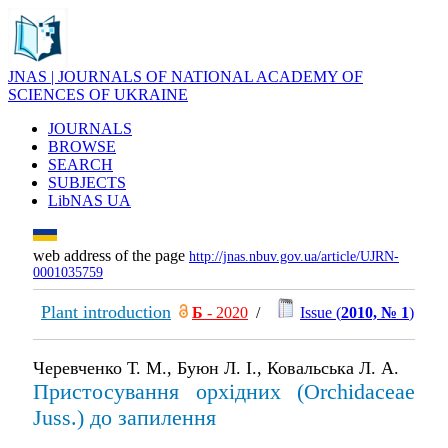
JNAS | JOURNALS OF NATIONAL ACADEMY OF
SCIENCES OF UKRAINE
JOURNALS
BROWSE
SEARCH
SUBJECTS
LibNAS UA
web address of the page
http://jnas.nbuv.gov.ua/article/UJRN-
0001035759
Plant introduction
Б
- 2020
/
Issue (
2010, № 1
)
Черевченко Т. М., Буюн Л. І., Ковальська Л. А.
Пристосування орхідних (Orchidaceae
Juss.) до запилення