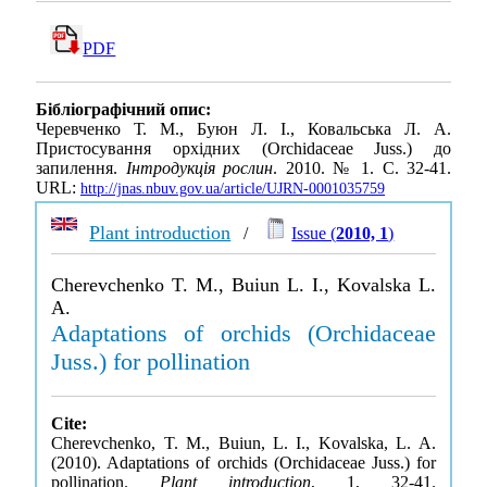
PDF
Бібліографічний опис:
Черевченко Т. М., Буюн Л. І., Ковальська Л. А.
Пристосування орхідних (Orchidaceae Juss.) до
запилення.
Інтродукція рослин
. 2010. № 1. С. 32-41.
URL:
http://jnas.nbuv.gov.ua/article/UJRN-0001035759
Plant introduction
/
Issue (
2010, 1
)
Cherevchenko T. M., Buiun L. I., Kovalska L.
A.
Adaptations of orchids (Orchidaceae
Juss.) for pollination
Cite:
Cherevchenko, T. M., Buiun, L. I., Kovalska, L. A.
(2010). Adaptations of orchids (Orchidaceae Juss.) for
pollination.
Plant introduction
, 1, 32-41.