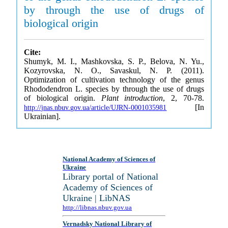
by through the use of drugs of
biological origin
Cite:
Shumyk, M. I., Mashkovska, S. P., Belova, N. Yu.,
Kozyrovska, N. O., Savaskul, N. P. (2011).
Optimization of cultivation technology of the genus
Rhododendron L. species by through the use of drugs
of biological origin.
Plant introduction
, 2, 70-78.
[In
http://jnas.nbuv.gov.ua/article/UJRN-0001035981
Ukrainian].
National Academy of Sciences of
Ukraine
Library portal of National
Academy of Sciences of
Ukraine | LibNAS
http://libnas.nbuv.gov.ua
Vernadsky National Library of