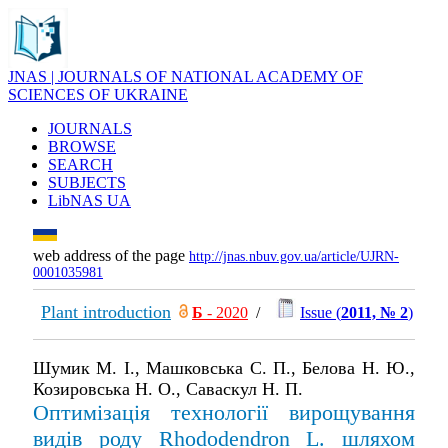
JNAS | JOURNALS OF NATIONAL ACADEMY OF
SCIENCES OF UKRAINE
JOURNALS
BROWSE
SEARCH
SUBJECTS
LibNAS UA
web address of the page
http://jnas.nbuv.gov.ua/article/UJRN-
0001035981
Plant introduction
Б
- 2020
/
Issue (
2011, № 2
)
Шумик М. І., Машковська С. П., Белова Н. Ю.,
Козировська Н. О., Саваскул Н. П.
Оптимізація технології вирощування
видів роду Rhododendron L. шляхом