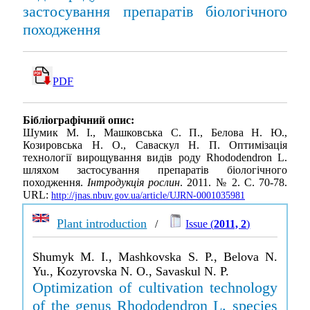
застосування препаратів біологічного
походження
PDF
Бібліографічний опис:
Шумик М. І., Машковська С. П., Белова Н. Ю.,
Козировська Н. О., Саваскул Н. П. Оптимізація
технології вирощування видів роду Rhododendron L.
шляхом застосування препаратів біологічного
походження.
Інтродукція рослин
. 2011. № 2. С. 70-78.
URL:
http://jnas.nbuv.gov.ua/article/UJRN-0001035981
Plant introduction
/
Issue (
2011, 2
)
Shumyk M. I., Mashkovska S. P., Belova N.
Yu., Kozyrovska N. O., Savaskul N. P.
Optimization of cultivation technology
of the genus Rhododendron L. species