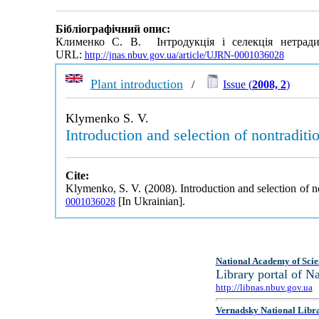
Бібліографічний опис:
Клименко С. В. Інтродукція і селекція нетрадиц
URL:
http://jnas.nbuv.gov.ua/article/UJRN-0001036028
Plant introduction
/
Issue (
2008, 2
)
Klymenko S. V.
Introduction and selection of nontradition
Cite:
Klymenko, S. V. (2008). Introduction and selection of nont
[In Ukrainian].
0001036028
National Academy of Scie
Library portal of 
http://libnas.nbuv.gov.ua
Vernadsky National Libr