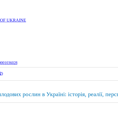
 OF UKRAINE
-0001036028
2
)
лодових рослин в Україні: історія, реалії, пер