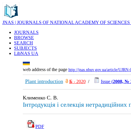
JNAS | JOURNALS OF NATIONAL ACADEMY OF SCIENCES
JOURNALS
BROWSE
SEARCH
SUBJECTS
LibNAS UA
web address of the page
http://jnas.nbuv.gov.ua/article/UJRN
Plant introduction
Б
- 2020
/
Issue (
2008, № 
Клименко С. В.
Інтродукція і селекція нетрадиційних п
PDF