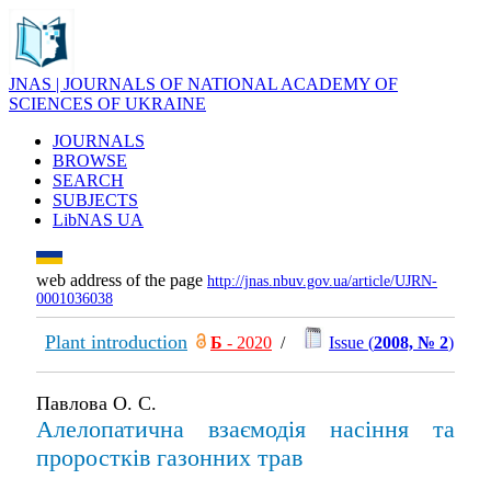
JNAS | JOURNALS OF NATIONAL ACADEMY OF
SCIENCES OF UKRAINE
JOURNALS
BROWSE
SEARCH
SUBJECTS
LibNAS UA
web address of the page
http://jnas.nbuv.gov.ua/article/UJRN-
0001036038
Plant introduction
Б
- 2020
/
Issue (
2008, № 2
)
Павлова О. С.
Алелопатична взаємодія насіння та
проростків газонних трав