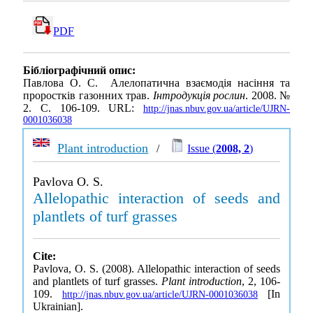
PDF
Бібліографічний опис:
Павлова О. С. Алелопатична взаємодія насіння та
проростків газонних трав.
Інтродукція рослин
. 2008. №
2. С. 106-109. URL:
http://jnas.nbuv.gov.ua/article/UJRN-
0001036038
Plant introduction
/
Issue (
2008, 2
)
Pavlova O. S.
Allelopathic interaction of seeds and
plantlets of turf grasses
Cite:
Pavlova, O. S. (2008). Allelopathic interaction of seeds
and plantlets of turf grasses.
Plant introduction
, 2, 106-
109.
[In
http://jnas.nbuv.gov.ua/article/UJRN-0001036038
Ukrainian].