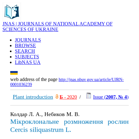
JNAS | JOURNALS OF NATIONAL ACADEMY OF
SCIENCES OF UKRAINE
JOURNALS
BROWSE
SEARCH
SUBJECTS
LibNAS UA
web address of the page
http://jnas.nbuv.gov.ua/article/UJRN-
0001036239
Plant introduction
Б
- 2020
/
Issue (
2007, № 4
)
Колдар Л. А., Небиков М. В.
Мікроклональне розмноження рослин
Cercis siliquastrum L.