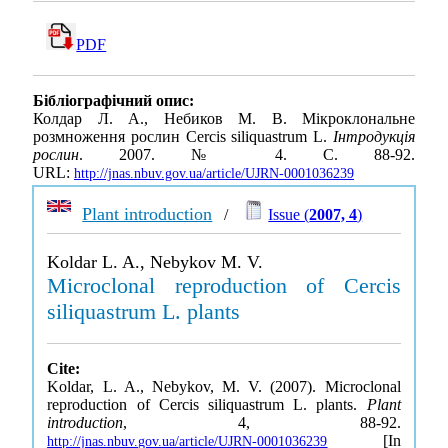
PDF
Бібліографічний опис:
Колдар Л. А., Небиков М. В. Мікроклональне
розмноження рослин Cercis siliquastrum L.
Інтродукція
рослин
. 2007. № 4. С. 88-92.
URL:
http://jnas.nbuv.gov.ua/article/UJRN-0001036239
Plant introduction
/
Issue (
2007, 4
)
Koldar L. A., Nebykov M. V.
Microclonal reproduction of Cercis
siliquastrum L. plants
Cite:
Koldar, L. A., Nebykov, M. V. (2007). Microclonal
reproduction of Cercis siliquastrum L. plants.
Plant
introduction
, 4, 88-92.
[In
http://jnas.nbuv.gov.ua/article/UJRN-0001036239