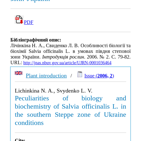
PDF
Бібліографічний опис:
Лічінкіна Н. А., Свиденко Л. В. Особливості біології та
біохімії Salvia officinalis L. в умовах півдня степової
зони України.
Інтродукція рослин
. 2006. № 2. С. 79-82.
URL:
http://jnas.nbuv.gov.ua/article/UJRN-0001036464
Plant introduction
/
Issue (
2006, 2
)
Lichinkina N. A., Svydenko L. V.
Peculiarities of biology and
biochemistry of Salvia officinalis L. in
the southern Steppe zone of Ukraine
conditions
Cite: