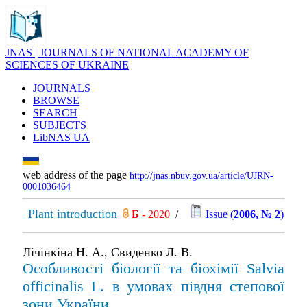
JNAS | JOURNALS OF NATIONAL ACADEMY OF
SCIENCES OF UKRAINE
JOURNALS
BROWSE
SEARCH
SUBJECTS
LibNAS UA
web address of the page
http://jnas.nbuv.gov.ua/article/UJRN-
0001036464
Plant introduction
Б
- 2020
/
Issue (
2006, № 2
)
Лічінкіна Н. А., Свиденко Л. В.
Особливості біології та біохімії Salvia
officinalis L. в умовах півдня степової
зони України