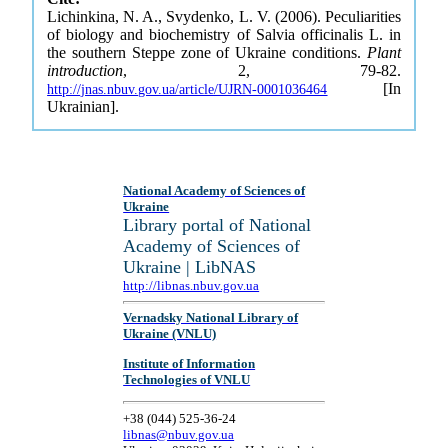
Lichinkina, N. A., Svydenko, L. V. (2006). Peculiarities
of biology and biochemistry of Salvia officinalis L. in
the southern Steppe zone of Ukraine conditions.
Plant
introduction
, 2, 79-82.
[In
http://jnas.nbuv.gov.ua/article/UJRN-0001036464
Ukrainian].
National Academy of Sciences of
Ukraine
Library portal of National
Academy of Sciences of
Ukraine | LibNAS
http://libnas.nbuv.gov.ua
Vernadsky National Library of
Ukraine (VNLU)
Institute of Information
Technologies of VNLU
+38 (044) 525-36-24
libnas@nbuv.gov.ua