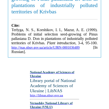
plantations of industrially polluted
territories of Krivbas
Cite:
Terlyga, N. S., Korshikov, I. I., Mazur, A. E. (1999).
Problems of initial selection seed-growing of Pinus
pallasiana D. Don in plantations of industrially polluted
territories of Krivbas.
Plant introduction
, 3-4, 95-100.
[In
http://jnas.nbuv.gov.ua/article/UJRN-0001036489
Russian].
National Academy of Sciences of
Ukraine
Library portal of National
Academy of Sciences of
Ukraine | LibNAS
http://libnas.nbuv.gov.ua
Vernadsky National Library of
Ukraine (VNLU)