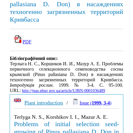
pallasiana D. Don) в насаждениях
техногенно загрязненных территорий
Кривбасса
PDF
Бібліографічний опис:
Терлыга Н. С., Коршиков И. И., Мазур А. Е. Проблемы
первичного селекционного семеноводства сосны
крымской (Pinus pallasiana D. Don) в насаждениях
техногенно загрязненных территорий Кривбасса.
Інтродукція рослин
. 1999. № 3-4. С. 95-100.
URL:
http://jnas.nbuv.gov.ua/article/UJRN-0001036489
Plant introduction
/
Issue (
1999, 3-4
)
Terlyga N. S., Korshikov I. I., Mazur A. E.
Problems of initial selection seed-
growing of Pinus pallasiana D. Don in