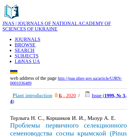
JNAS | JOURNALS OF NATIONAL ACADEMY OF
SCIENCES OF UKRAINE
JOURNALS
BROWSE
SEARCH
SUBJECTS
LibNAS UA
web address of the page
http://jnas.nbuv.gov.ua/article/UJRN-
0001036489
Plant introduction
Б
- 2020
/
Issue (
1999, № 3-
4
)
Терлыга Н. С., Коршиков И. И., Мазур А. Е.
Проблемы первичного селекционного
семеноводства сосны крымской (Pinus