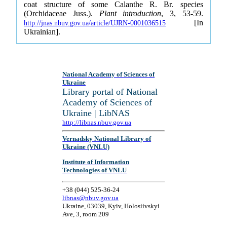
coat structure of some Calanthe R. Br. species
(Orchidaceae Juss.).
Plant introduction
, 3, 53-59.
[In
http://jnas.nbuv.gov.ua/article/UJRN-0001036515
Ukrainian].
National Academy of Sciences of
Ukraine
Library portal of National
Academy of Sciences of
Ukraine | LibNAS
http://libnas.nbuv.gov.ua
Vernadsky National Library of
Ukraine (VNLU)
Institute of Information
Technologies of VNLU
+38 (044) 525-36-24
libnas@nbuv.gov.ua
Ukraine, 03039, Kyiv, Holosiivskyi
Ave, 3, room 209