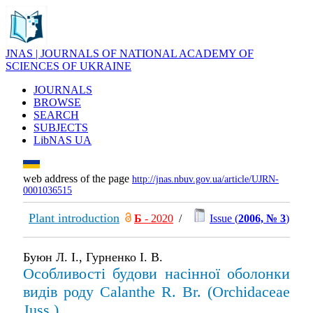
JNAS | JOURNALS OF NATIONAL ACADEMY OF
SCIENCES OF UKRAINE
JOURNALS
BROWSE
SEARCH
SUBJECTS
LibNAS UA
web address of the page
http://jnas.nbuv.gov.ua/article/UJRN-
0001036515
Plant introduction
Б
- 2020
/
Issue (
2006, № 3
)
Буюн Л. І., Гурненко І. В.
Особливості будови насінної оболонки
видів роду Calanthe R. Br. (Orchidaceae
Juss.)