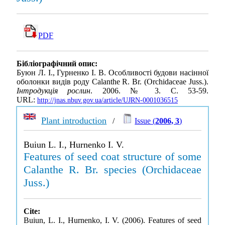
PDF
Бібліографічний опис:
Буюн Л. І., Гурненко І. В. Особливості будови насінної
оболонки видів роду Calanthe R. Br. (Orchidaceae Juss.).
Інтродукція рослин
. 2006. № 3. С. 53-59.
URL:
http://jnas.nbuv.gov.ua/article/UJRN-0001036515
Plant introduction
/
Issue (
2006, 3
)
Buiun L. I., Hurnenko I. V.
Features of seed coat structure of some
Calanthe R. Br. species (Orchidaceae
Juss.)
Cite:
Buiun, L. I., Hurnenko, I. V. (2006). Features of seed