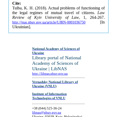
Cite:
Tulba, K. H. (2018). Actual problems of functioning of
the legal regimes of mutual travel of citizens.
Law
Review of Kyiv University of Law
, 1, 264-267.
[In
http://jnas.nbuv.gov.ua/article/UJRN-0001036750
Ukrainian].
National Academy of Sciences of
Ukraine
Library portal of National
Academy of Sciences of
Ukraine | LibNAS
http://libnas.nbuv.gov.ua
Vernadsky National Library of
Ukraine (VNLU)
Institute of Information
Technologies of VNLU
+38 (044) 525-36-24
libnas@nbuv.gov.ua
Ukraine, 03039, Kyiv, Holosiivskyi