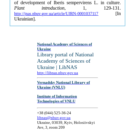
of development of Iberis sempervirens L. in culture.
Plant introduction
, 1, 129-131.
[In
http://jnas.nbuv.gov.ua/article/UJRN-0001037117
Ukrainian].
National Academy of Sciences of
Ukraine
Library portal of National
Academy of Sciences of
Ukraine | LibNAS
http://libnas.nbuv.gov.ua
Vernadsky National Library of
Ukraine (VNLU)
Institute of Information
Technologies of VNLU
+38 (044) 525-36-24
libnas@nbuv.gov.ua
Ukraine, 03039, Kyiv, Holosiivskyi
Ave, 3, room 209