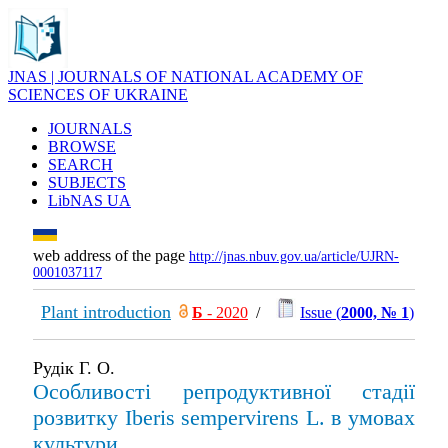
JNAS | JOURNALS OF NATIONAL ACADEMY OF
SCIENCES OF UKRAINE
JOURNALS
BROWSE
SEARCH
SUBJECTS
LibNAS UA
web address of the page
http://jnas.nbuv.gov.ua/article/UJRN-
0001037117
Plant introduction
Б
- 2020
/
Issue (
2000, № 1
)
Рудік Г. О.
Особливості репродуктивної стадії
розвитку Iberis sempervirens L. в умовах
культури