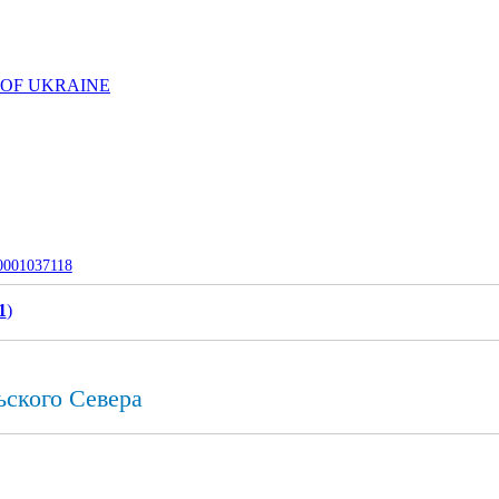
 OF UKRAINE
-0001037118
1
)
ьского Севера