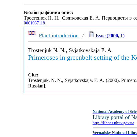
Бібліографічний опис:
Тростенюк Н. Н., Святковская Е. А. Первоцветы в о
0001037118
Plant introduction
/
Issue (
2000, 1
)
Trostenjuk N. N., Svjatkovskaja E. A.
Primeroses in greenbelt setting of the K
Cite:
Trostenjuk, N. N., Svjatkovskaja, E. A. (2000). Primeros
Russian].
National Academy of Scie
Library portal of 
http://libnas.nbuv.gov.ua
Vernadsky National Libr