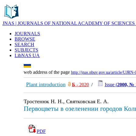
JNAS | JOURNALS OF NATIONAL ACADEMY OF SCIENCES
JOURNALS
BROWSE
SEARCH
SUBJECTS
LibNAS UA
web address of the page
http://jnas.nbuv.gov.ua/article/UJRN
Plant introduction
Б
- 2020
/
Issue (
2000, № 
Тростенюк Н. Н., Святковская Е. А.
Первоцветы в озеленении городов Кол
PDF