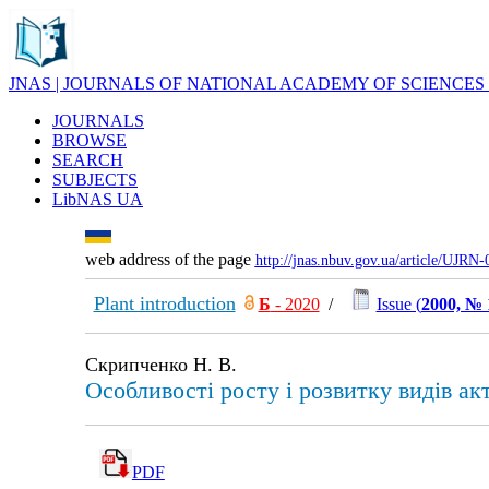
JNAS | JOURNALS OF NATIONAL ACADEMY OF SCIENCES
JOURNALS
BROWSE
SEARCH
SUBJECTS
LibNAS UA
web address of the page
http://jnas.nbuv.gov.ua/article/UJRN
Plant introduction
Б
- 2020
/
Issue (
2000, № 
Скрипченко Н. В.
Особливості росту і розвитку видів акт
PDF