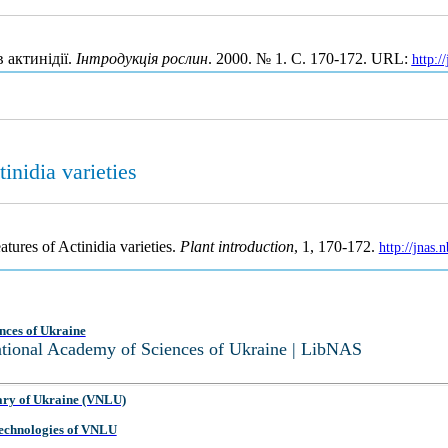
 актинідії.
Інтродукція рослин
. 2000. № 1. С. 170-172. URL:
http:/
nidia varieties
ures of Actinidia varieties.
Plant introduction
, 1, 170-172.
http://jnas
nces of Ukraine
National Academy of Sciences of Ukraine | LibNAS
ary of Ukraine (VNLU)
 Technologies of VNLU