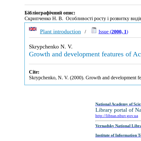
Бібліографічний опис:
Скрипченко Н. В. Особливості росту і розвитку видів
Plant introduction
/
Issue (
2000, 1
)
Skrypchenko N. V.
Growth and development features of Acti
Cite:
Skrypchenko, N. V. (2000). Growth and development feat
National Academy of Scie
Library portal of 
http://libnas.nbuv.gov.ua
Vernadsky National Libr
Institute of Information