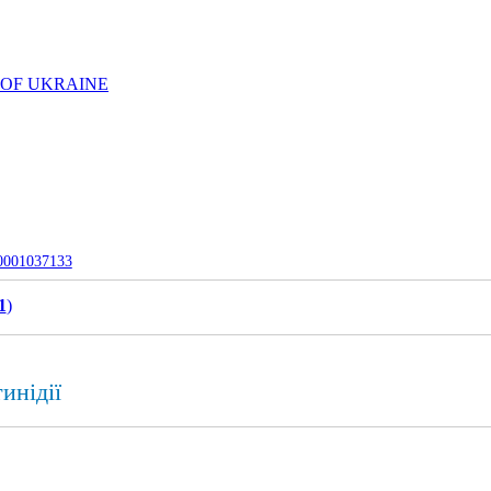
 OF UKRAINE
-0001037133
1
)
инідії