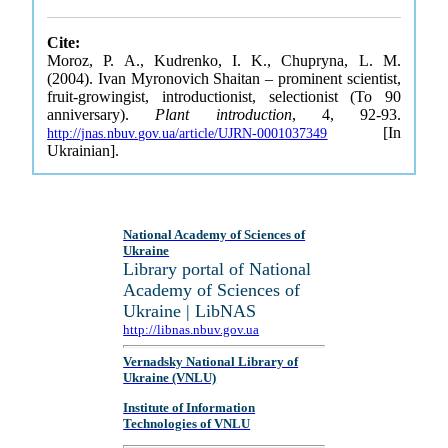
Cite:
Moroz, P. A., Kudrenko, I. K., Chupryna, L. M.
(2004). Ivan Myronovich Shaitan – prominent scientist,
fruit-growingist, introductionist, selectionist (To 90
anniversary).
Plant introduction
, 4, 92-93.
[In
http://jnas.nbuv.gov.ua/article/UJRN-0001037349
Ukrainian].
National Academy of Sciences of
Ukraine
Library portal of National
Academy of Sciences of
Ukraine | LibNAS
http://libnas.nbuv.gov.ua
Vernadsky National Library of
Ukraine (VNLU)
Institute of Information
Technologies of VNLU