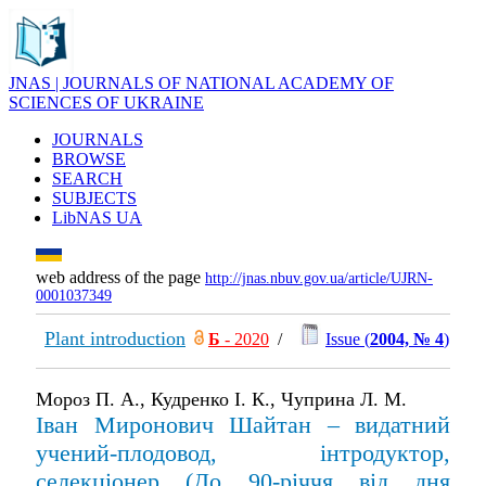
JNAS | JOURNALS OF NATIONAL ACADEMY OF
SCIENCES OF UKRAINE
JOURNALS
BROWSE
SEARCH
SUBJECTS
LibNAS UA
web address of the page
http://jnas.nbuv.gov.ua/article/UJRN-
0001037349
Plant introduction
Б
- 2020
/
Issue (
2004, № 4
)
Мороз П. А., Кудренко І. К., Чуприна Л. М.
Іван Миронович Шайтан – видатний
учений-плодовод, інтродуктор,
селекціонер (До 90-річчя від дня