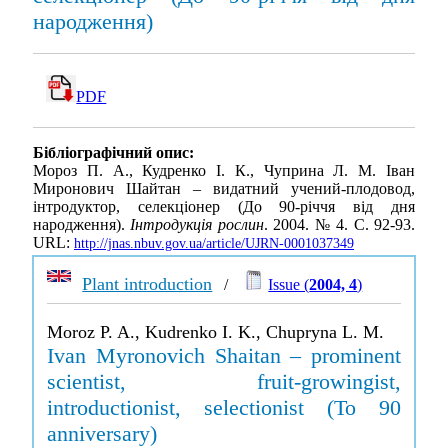
народження)
PDF
Бібліографічний опис:
Мороз П. А., Кудренко І. К., Чуприна Л. М. Іван
Миронович Шайтан – видатний учений-плодовод,
інтродуктор, селекціонер (До 90-річчя від дня
народження).
Інтродукція рослин
. 2004. № 4. С. 92-93.
URL:
http://jnas.nbuv.gov.ua/article/UJRN-0001037349
Plant introduction
/
Issue (
2004, 4
)
Moroz P. A., Kudrenko I. K., Chupryna L. M.
Ivan Myronovich Shaitan – prominent
scientist, fruit-growingist,
introductionist, selectionist (To 90
anniversary)