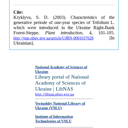
Cite:
Kryklyva, S. D. (2003). Characteristics of the
generative periode of one-year species of Trifolium L.
which were introduced in the Ukraine Right-Bank
Forest-Steppe.
Plant introduction
, 4, 101-105.
[In
http://jnas.nbuv.gov.ua/article/UJRN-0001037628
Ukrainian].
National Academy of Sciences of
Ukraine
Library portal of National
Academy of Sciences of
Ukraine | LibNAS
http://libnas.nbuv.gov.ua
Vernadsky National Library of
Ukraine (VNLU)
Institute of Information
Technologies of VNLU