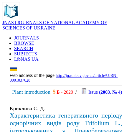
JNAS | JOURNALS OF NATIONAL ACADEMY OF
SCIENCES OF UKRAINE
JOURNALS
BROWSE
SEARCH
SUBJECTS
LibNAS UA
web address of the page
http://jnas.nbuv.gov.ua/article/UJRN-
0001037628
Plant introduction
Б
- 2020
/
Issue (
2003, № 4
)
Криклива С. Д.
Характеристика генеративного періоду
однорічних видів роду Trifolium L.,
інтродукованих у Правобережному