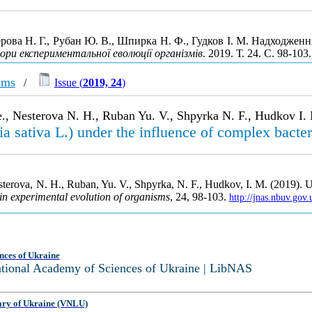
ова Н. Г., Рубан Ю. В., Шпирка Н. Ф., Гудков І. М. Надходження 
ри експериментальної еволюції організмів
. 2019. Т. 24. С. 98-10
sms
/
Issue (
2019, 24
)
e., Nesterova N. H., Ruban Yu. V., Shpyrka N. F., Hudkov I.
a sativa L.) under the influence of complex bacter
esterova, N. H., Ruban, Yu. V., Shpyrka, N. F., Hudkov, I. M. (2019). U
in experimental evolution of organisms
, 24, 98-103.
http://jnas.nbuv.gov
nces of Ukraine
National Academy of Sciences of Ukraine | LibNAS
ary of Ukraine (VNLU)