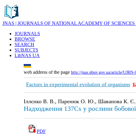
JNAS | JOURNALS OF NATIONAL ACADEMY OF SCIENCES
JOURNALS
BROWSE
SEARCH
SUBJECTS
LibNAS UA
web address of the page
http://jnas.nbuv.gov.ua/article/UJRN
Factors in experimental evolution of organisms
Б
Іллєнко В. В., Паренюк О. Ю., Шаванова К. Є.,
Надходження 137Cs у рослини бобової к
PDF