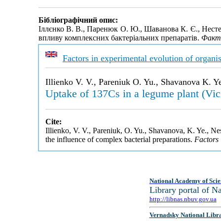
Бібліографічний опис:
Іллєнко В. В., Паренюк О. Ю., Шаванова К. Є., Нестер
впливу комплексних бактеріальних препаратів.
Факто
Factors in experimental evolution of organi
Illienko V. V., Pareniuk O. Yu., Shavanova K. Y
Uptake of 137Cs in a legume plant (Vici
Cite:
Illienko, V. V., Pareniuk, O. Yu., Shavanova, K. Ye., N
the influence of complex bacterial preparations.
Factors 
National Academy of Scie
Library portal of 
http://libnas.nbuv.gov.ua
Vernadsky National Libr