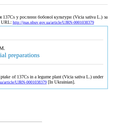
137Cs у рослини бобової культури (Vicia sativa L.) за
3. URL:
http://jnas.nbuv.gov.ua/article/UJRN-0001038379
 M.
ial preparations
ptake of 137Cs in a legume plant (Vicia sativa L.) under
[In Ukrainian].
.ua/article/UJRN-0001038379