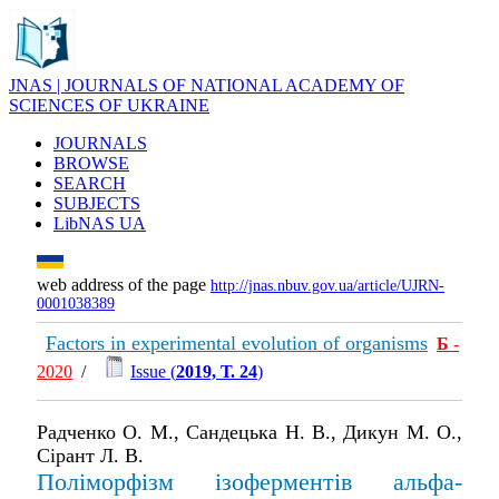
JNAS | JOURNALS OF NATIONAL ACADEMY OF
SCIENCES OF UKRAINE
JOURNALS
BROWSE
SEARCH
SUBJECTS
LibNAS UA
web address of the page
http://jnas.nbuv.gov.ua/article/UJRN-
0001038389
Factors in experimental evolution of organisms
Б
-
2020
/
Issue (
2019, Т. 24
)
Радченко О. М., Сандецька Н. В., Дикун М. О.,
Сірант Л. В.
Поліморфізм ізоферментів альфа-