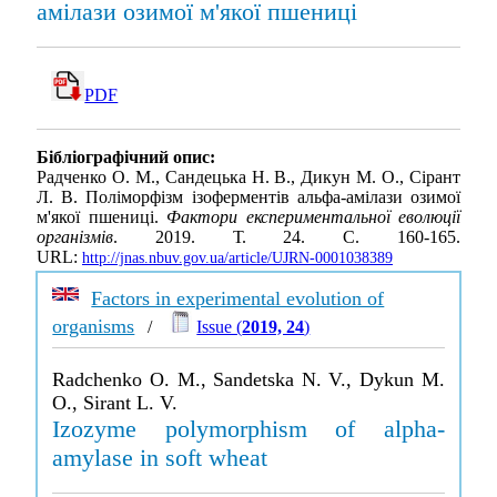
амілази озимої м'якої пшениці
PDF
Бібліографічний опис:
Радченко О. М., Сандецька Н. В., Дикун М. О., Сірант
Л. В. Поліморфізм ізоферментів альфа-амілази озимої
м'якої пшениці.
Фактори експериментальної еволюції
організмів
. 2019. Т. 24. С. 160-165.
URL:
http://jnas.nbuv.gov.ua/article/UJRN-0001038389
Factors in experimental evolution of
organisms
/
Issue (
2019, 24
)
Radchenko O. M., Sandetska N. V., Dykun M.
O., Sirant L. V.
Izozyme polymorphism of alpha-
amylase in soft wheat