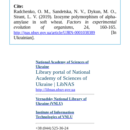
Cite:
Radchenko, O. M., Sandetska, N. V., Dykun, M. O.,
Sirant, L. V. (2019). Izozyme polymorphism of alpha-
amylase in soft wheat.
Factors in experimental
evolution of organisms
, 24, 160-165.
[In
http://jnas.nbuv.gov.ua/article/UJRN-0001038389
Ukrainian].
National Academy of Sciences of
Ukraine
Library portal of National
Academy of Sciences of
Ukraine | LibNAS
http://libnas.nbuv.gov.ua
Vernadsky National Library of
Ukraine (VNLU)
Institute of Information
Technologies of VNLU
+38 (044) 525-36-24