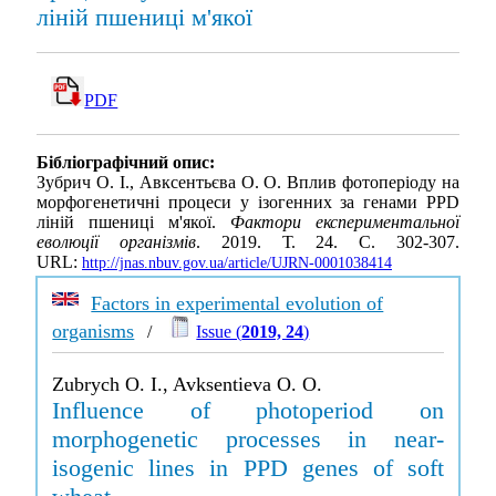
ліній пшениці м'якої
PDF
Бібліографічний опис:
Зубрич О. І., Авксентьєва О. О. Вплив фотоперіоду на
морфогенетичні процеси у ізогенних за генами PPD
ліній пшениці м'якої.
Фактори експериментальної
еволюції організмів
. 2019. Т. 24. С. 302-307.
URL:
http://jnas.nbuv.gov.ua/article/UJRN-0001038414
Factors in experimental evolution of
organisms
/
Issue (
2019, 24
)
Zubrych O. I., Avksentieva O. O.
Influence of photoperiod on
morphogenetic processes in near-
isogenic lines in PPD genes of soft