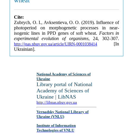
wheat
Cite:
Zubrych, O. I., Avksentieva, O. O. (2019). Influence of
photoperiod on morphogenetic processes in near-
isogenic lines in PPD genes of soft wheat.
Factors in
experimental evolution of organisms
, 24, 302-307.
[In
http://jnas.nbuv.gov.ua/article/UJRN-0001038414
Ukrainian].
National Academy of Sciences of
Ukraine
Library portal of National
Academy of Sciences of
Ukraine | LibNAS
http://libnas.nbuv.gov.ua
Vernadsky National Library of
Ukraine (VNLU)
Institute of Information
Technologies of VNLU