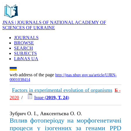
JNAS | JOURNALS OF NATIONAL ACADEMY OF
SCIENCES OF UKRAINE
JOURNALS
BROWSE
SEARCH
SUBJECTS
LibNAS UA
web address of the page
http://jnas.nbuv.gov.ua/article/UJRN-
0001038414
Factors in experimental evolution of organisms
Б
-
2020
/
Issue (
2019, Т. 24
)
Зубрич О. І., Авксентьєва О. О.
Вплив фотоперіоду на морфогенетичні
процеси у ізогенних за генами PPD