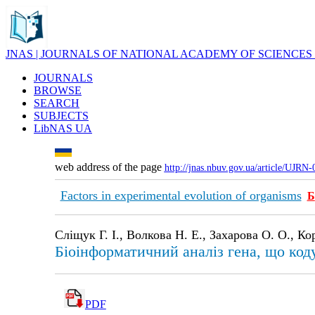
JNAS | JOURNALS OF NATIONAL ACADEMY OF SCIENCES
JOURNALS
BROWSE
SEARCH
SUBJECTS
LibNAS UA
web address of the page
http://jnas.nbuv.gov.ua/article/UJRN
Factors in experimental evolution of organisms
Б
Сліщук Г. І., Волкова Н. Е., Захарова О. О., К
Біоінформатичний аналіз гена, що код
PDF