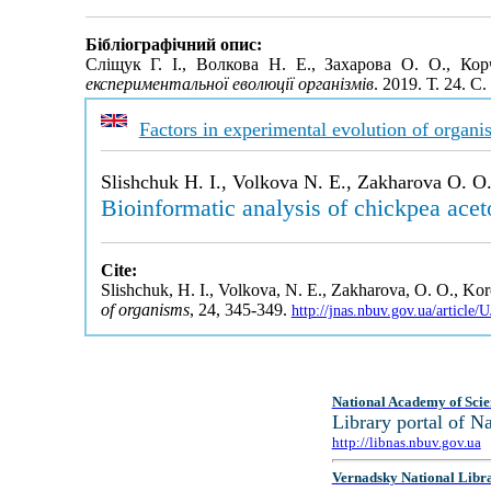
Бібліографічний опис:
Сліщук Г. І., Волкова Н. Е., Захарова О. О., Ко
експериментальної еволюції організмів
. 2019. Т. 24. 
Factors in experimental evolution of organi
Slishchuk H. I., Volkova N. E., Zakharova O. O
Bioinformatic analysis of chickpea ace
Cite:
Slishchuk, H. I., Volkova, N. E., Zakharova, O. O., Ko
of organisms
, 24, 345-349.
http://jnas.nbuv.gov.ua/articl
National Academy of Scie
Library portal of 
http://libnas.nbuv.gov.ua
Vernadsky National Libr