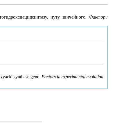
етогидроксиацидсинтазу, нуту звичайного.
Фактори
oxyacid synthase gene.
Factors in experimental evolution