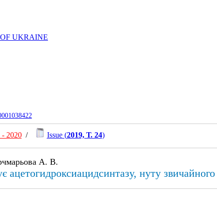
 OF UKRAINE
-0001038422
- 2020
/
Issue (
2019, Т. 24
)
орчмарьова А. В.
ує ацетогидроксиацидсинтазу, нуту звичайного