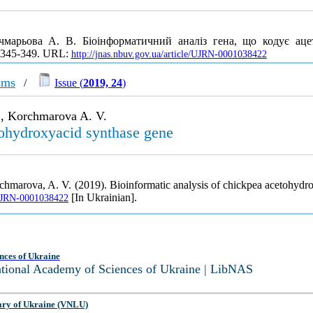
рчмарьова А. В. Біоінформатичний аналіз гена, що кодує ац
С. 345-349. URL:
http://jnas.nbuv.gov.ua/article/UJRN-0001038422
sms
/
Issue (
2019, 24
)
., Korchmarova A. V.
tohydroxyacid synthase gene
rchmarova, A. V. (2019). Bioinformatic analysis of chickpea acetohydr
[In Ukrainian].
e/UJRN-0001038422
nces of Ukraine
National Academy of Sciences of Ukraine | LibNAS
ary of Ukraine (VNLU)