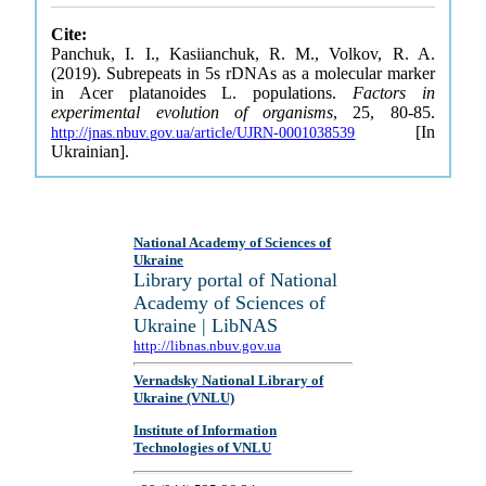
Cite:
Panchuk, I. I., Kasiianchuk, R. M., Volkov, R. A.
(2019). Subrepeats in 5s rDNAs as a molecular marker
in Acer platanoides L. populations.
Factors in
experimental evolution of organisms
, 25, 80-85.
[In
http://jnas.nbuv.gov.ua/article/UJRN-0001038539
Ukrainian].
National Academy of Sciences of
Ukraine
Library portal of National
Academy of Sciences of
Ukraine | LibNAS
http://libnas.nbuv.gov.ua
Vernadsky National Library of
Ukraine (VNLU)
Institute of Information
Technologies of VNLU