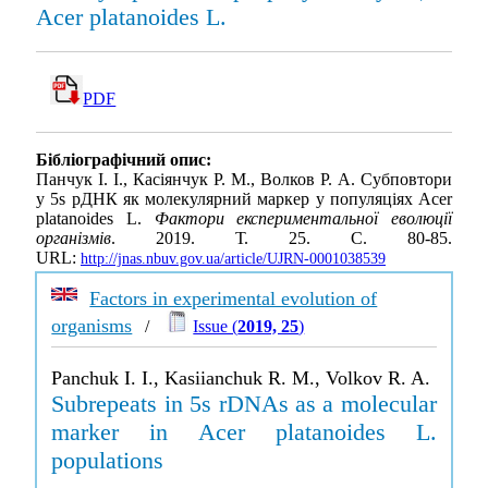
Acer platanoides L.
PDF
Бібліографічний опис:
Панчук І. І., Касіянчук Р. М., Волков Р. А. Субповтори
у 5s рДНК як молекулярний маркер у популяціях Acer
platanoides L.
Фактори експериментальної еволюції
організмів
. 2019. Т. 25. С. 80-85.
URL:
http://jnas.nbuv.gov.ua/article/UJRN-0001038539
Factors in experimental evolution of
organisms
/
Issue (
2019, 25
)
Panchuk I. I., Kasiianchuk R. M., Volkov R. A.
Subrepeats in 5s rDNAs as a molecular
marker in Acer platanoides L.
populations