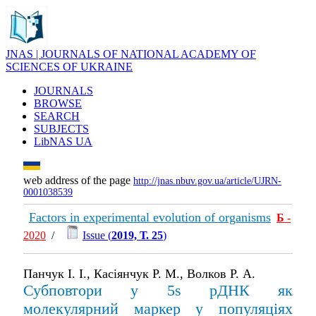
JNAS | JOURNALS OF NATIONAL ACADEMY OF
SCIENCES OF UKRAINE
JOURNALS
BROWSE
SEARCH
SUBJECTS
LibNAS UA
web address of the page
http://jnas.nbuv.gov.ua/article/UJRN-
0001038539
Factors in experimental evolution of organisms
Б
-
2020
/
Issue (
2019, Т. 25
)
Панчук І. І., Касіянчук Р. М., Волков Р. А.
Субповтори у 5s рДНК як
молекулярний маркер у популяціях