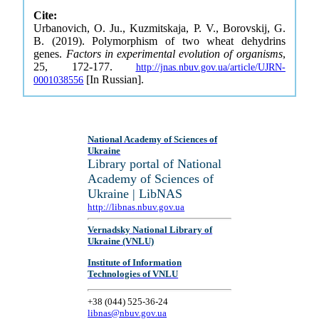
Cite:
Urbanovich, O. Ju., Kuzmitskaja, P. V., Borovskij, G.
B. (2019). Polymorphism of two wheat dehydrins
genes.
Factors in experimental evolution of organisms
,
25, 172-177.
http://jnas.nbuv.gov.ua/article/UJRN-
[In Russian].
0001038556
National Academy of Sciences of
Ukraine
Library portal of National
Academy of Sciences of
Ukraine | LibNAS
http://libnas.nbuv.gov.ua
Vernadsky National Library of
Ukraine (VNLU)
Institute of Information
Technologies of VNLU
+38 (044) 525-36-24
libnas@nbuv.gov.ua