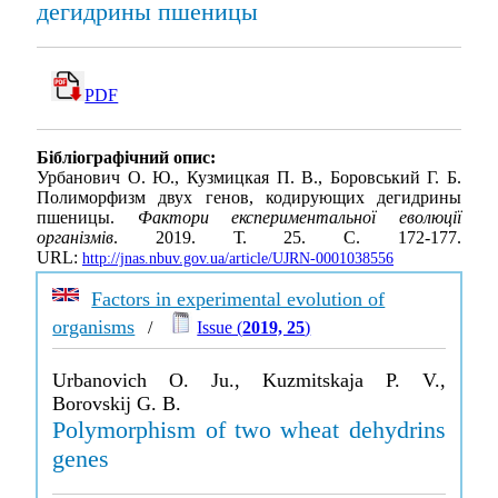
дегидрины пшеницы
PDF
Бібліографічний опис:
Урбанович О. Ю., Кузмицкая П. В., Боровський Г. Б.
Полиморфизм двух генов, кодирующих дегидрины
пшеницы.
Фактори експериментальної еволюції
організмів
. 2019. Т. 25. С. 172-177.
URL:
http://jnas.nbuv.gov.ua/article/UJRN-0001038556
Factors in experimental evolution of
organisms
/
Issue (
2019, 25
)
Urbanovich O. Ju., Kuzmitskaja P. V.,
Borovskij G. B.
Polymorphism of two wheat dehydrins
genes