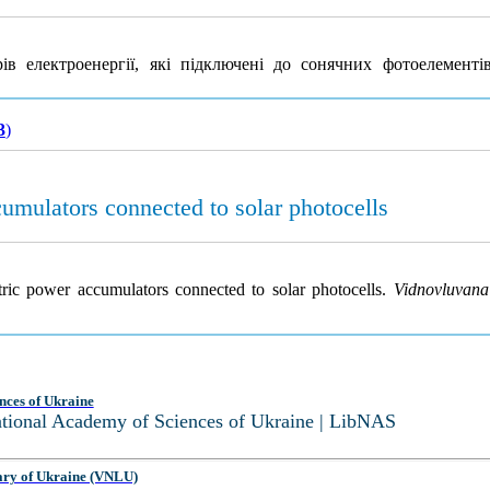
в електроенергії, які підключені до сонячних фотоелементі
3
)
cumulators connected to solar photocells
tric power accumulators connected to solar photocells.
Vidnovluvana
nces of Ukraine
National Academy of Sciences of Ukraine | LibNAS
ary of Ukraine (VNLU)