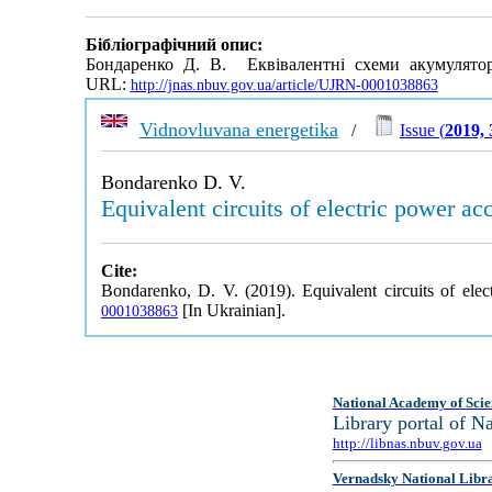
Бібліографічний опис:
Бондаренко Д. В. Еквівалентні схеми акумуляторі
URL:
http://jnas.nbuv.gov.ua/article/UJRN-0001038863
Vidnovluvana energetika
/
Issue (
2019, 
Bondarenko D. V.
Equivalent circuits of electric power ac
Cite:
Bondarenko, D. V. (2019). Equivalent circuits of elec
[In Ukrainian].
0001038863
National Academy of Scie
Library portal of 
http://libnas.nbuv.gov.ua
Vernadsky National Libr