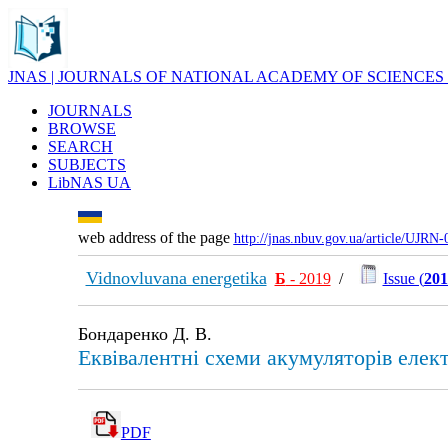
JNAS | JOURNALS OF NATIONAL ACADEMY OF SCIENCES
JOURNALS
BROWSE
SEARCH
SUBJECTS
LibNAS UA
web address of the page
http://jnas.nbuv.gov.ua/article/UJRN
Vidnovluvana energetika
Б
- 2019
/
Issue (
201
Бондаренко Д. В.
Еквівалентні схеми акумуляторів елект
PDF