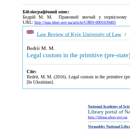
Бібліографічний опис:
Бедрій М. М. Правовий звичай у первісному (д
URL:
http://jnas.nbuv.gov.ua/article/UJRN-0001039405
Law Review of Kyiv University of Law
Bedrii M. M.
Legal custom in the primitive (pre-state
Cite:
Bedrii, M. M. (2016). Legal custom in the primitive (pre
[In Ukrainian].
National Academy of Scie
Library portal of 
http://libnas.nbuv.gov.ua
Vernadsky National Libr