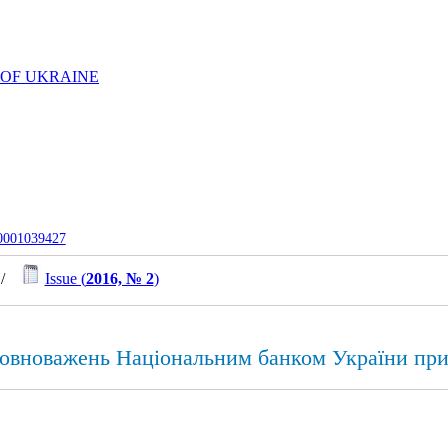
 OF UKRAINE
-0001039427
/
Issue (
2016, № 2
)
повноважень Національним банком України при