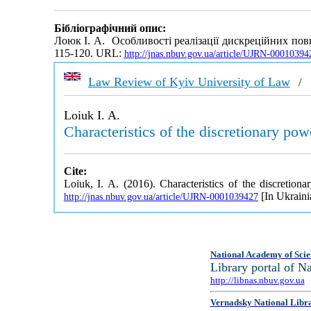
Бібліографічний опис:
Лоюк І. А. Особливості реалізації дискреційних по
115-120. URL:
http://jnas.nbuv.gov.ua/article/UJRN-00010394
Law Review of Kyiv University of Law
Loiuk I. A.
Characteristics of the discretionary pow
Cite:
Loiuk, I. A. (2016). Characteristics of the discretio
[In Ukraini
http://jnas.nbuv.gov.ua/article/UJRN-0001039427
National Academy of Scie
Library portal of 
http://libnas.nbuv.gov.ua
Vernadsky National Libr