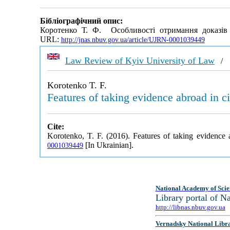
Бібліографічний опис:
Коротенко Т. Ф. Особливості отримання доказів
URL:
http://jnas.nbuv.gov.ua/article/UJRN-0001039449
Law Review of Kyiv University of Law
Korotenko T. F.
Features of taking evidence abroad in c
Cite:
Korotenko, T. F. (2016). Features of taking evidence 
[In Ukrainian].
0001039449
National Academy of Scie
Library portal of 
http://libnas.nbuv.gov.ua
Vernadsky National Libr