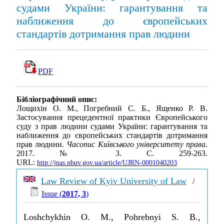
судами України: гарантування та
наближення до європейських
стандартів дотримання прав людини
PDF
Бібліографічний опис:
Лощихін О. М., Погребний С. Б., Ященко Р. В.
Застосування прецедентної практики Європейського
суду з прав людини судами України: гарантування та
наближення до європейських стандартів дотримання
прав людини.
Часопис Київського університету права
.
2017. № 3. С. 259-263.
URL:
http://jnas.nbuv.gov.ua/article/UJRN-0001040203
Law Review of Kyiv University of Law
/
Issue (
2017, 3
)
Loshchykhin O. M., Pohrebnyi S. B.,