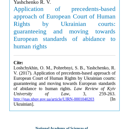
Yashchenko R. V.
Application of precedents-based
approach of European Court of Human
Rights by Ukrainian courts:
guaranteeing and moving towards
European standards of abidance to
human rights
Cite:
Loshchykhin, O. M., Pohrebnyi, S. B., Yashchenko, R.
V. (2017). Application of precedents-based approach of
European Court of Human Rights by Ukrainian courts:
guaranteeing and moving towards European standards
of abidance to human rights.
Law Review of Kyiv
University of Law
, 3, 259-263.
[In
http://jnas.nbuv.gov.ua/article/UJRN-0001040203
Ukrainian].
National Academy of Sciences of