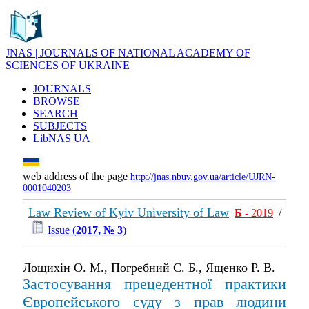
JNAS | JOURNALS OF NATIONAL ACADEMY OF
SCIENCES OF UKRAINE
JOURNALS
BROWSE
SEARCH
SUBJECTS
LibNAS UA
web address of the page
http://jnas.nbuv.gov.ua/article/UJRN-
0001040203
Law Review of Kyiv University of Law
Б
- 2019
/
Issue (
2017, № 3
)
Лощихін О. М., Погребний С. Б., Ященко Р. В.
Застосування прецедентної практики
Європейського суду з прав людини