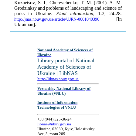
Kuznetsov, S. I., Cherevchenko, T. M. (2001). A. M.
Grodzinksy and problems of landscaping and science of
parks in Ukraine.
Plant introduction
, 1-2, 24-28.
[In
http://jnas.nbuv.gov.ua/article/UJRN-0001040396
Ukrainian].
National Academy of Sciences of
Ukraine
Library portal of National
Academy of Sciences of
Ukraine | LibNAS
http://libnas.nbuv.gov.ua
Vernadsky National Library of
Ukraine (VNLU)
Institute of Information
Technologies of VNLU
+38 (044) 525-36-24
libnas@nbuv.gov.ua
Ukraine, 03039, Kyiv, Holosiivskyi
Ave, 3, room 209