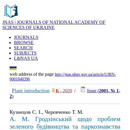
JNAS | JOURNALS OF NATIONAL ACADEMY OF
SCIENCES OF UKRAINE
JOURNALS
BROWSE
SEARCH
SUBJECTS
LibNAS UA
web address of the page
http://jnas.nbuv.gov.ua/article/UJRN-
0001040396
Plant introduction
Б
- 2020
/
Issue (
2001, № 1-
2
)
Кузнецов С. І., Черевченко Т. М.
А. М. Гродзінський щодо проблем
зеленого будівництва та паркознавства