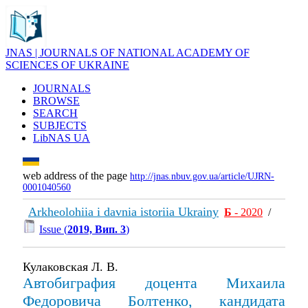
JNAS | JOURNALS OF NATIONAL ACADEMY OF
SCIENCES OF UKRAINE
JOURNALS
BROWSE
SEARCH
SUBJECTS
LibNAS UA
web address of the page
http://jnas.nbuv.gov.ua/article/UJRN-
0001040560
Arkheolohiia i davnia istoriia Ukrainy
Б
- 2020
/
Issue (
2019, Вип. 3
)
Кулаковская Л. В.
Автобиграфия доцента Михаила
Федоровича Болтенко, кандидата