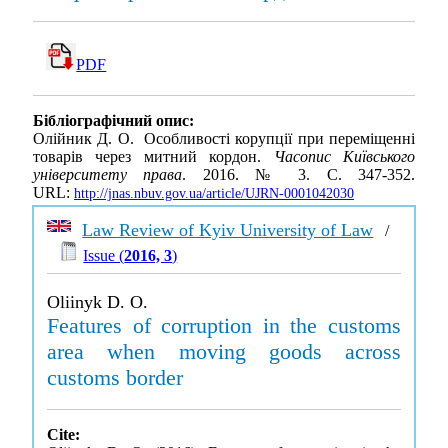
PDF
Бібліографічний опис:
Олійник Д. О. Особливості корупції при переміщенні
товарів через митний кордон.
Часопис Київського
університету права
. 2016. № 3. С. 347-352.
URL:
http://jnas.nbuv.gov.ua/article/UJRN-0001042030
Law Review of Kyiv University of Law
/
Issue (
2016, 3
)
Oliinyk D. O.
Features of corruption in the customs
area when moving goods across
customs border
Cite: