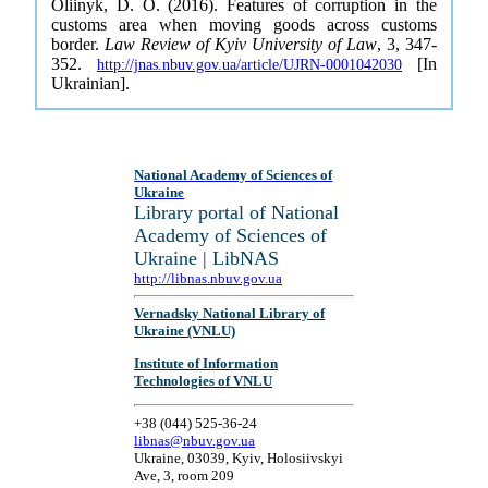
Oliinyk, D. O. (2016). Features of corruption in the
customs area when moving goods across customs
border.
Law Review of Kyiv University of Law
, 3, 347-
352.
[In
http://jnas.nbuv.gov.ua/article/UJRN-0001042030
Ukrainian].
National Academy of Sciences of
Ukraine
Library portal of National
Academy of Sciences of
Ukraine | LibNAS
http://libnas.nbuv.gov.ua
Vernadsky National Library of
Ukraine (VNLU)
Institute of Information
Technologies of VNLU
+38 (044) 525-36-24
libnas@nbuv.gov.ua
Ukraine, 03039, Kyiv, Holosiivskyi
Ave, 3, room 209