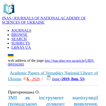
JNAS | JOURNALS OF NATIONAL ACADEMY OF
SCIENCES OF UKRAINE
JOURNALS
BROWSE
SEARCH
SUBJECTS
LibNAS UA
web address of the page
http://jnas.nbuv.gov.ua/article/UJRN-
0001042681
Academic Papers of Vernadsky National Library of
Ukraine
Б
- 2020
/
Issue (
2019, Вип. 53
)
Пригорницька О.
ЗМІ як інструмент маніпуляції
громадською думкою: виявлення,