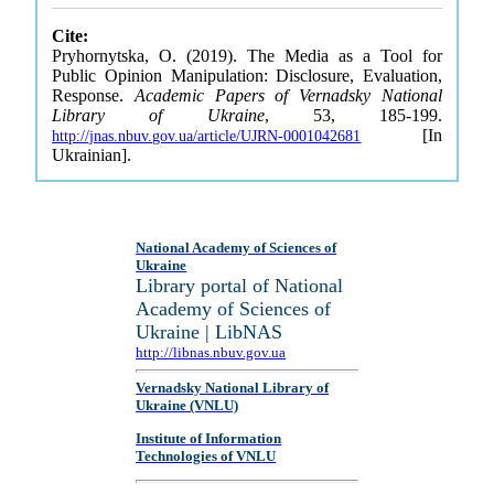
Cite:
Pryhornytska, O. (2019). The Media as a Tool for
Public Opinion Manipulation: Disclosure, Evaluation,
Response.
Academic Papers of Vernadsky National
Library of Ukraine
, 53, 185-199.
[In
http://jnas.nbuv.gov.ua/article/UJRN-0001042681
Ukrainian].
National Academy of Sciences of
Ukraine
Library portal of National
Academy of Sciences of
Ukraine | LibNAS
http://libnas.nbuv.gov.ua
Vernadsky National Library of
Ukraine (VNLU)
Institute of Information
Technologies of VNLU