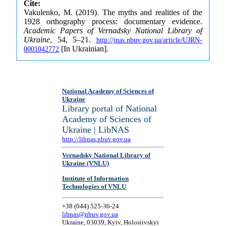
Cite:
Vakulenko, M. (2019). The myths and realities of the
1928 orthography process: documentary evidence.
Academic Papers of Vernadsky National Library of
Ukraine
, 54, 5–21.
http://jnas.nbuv.gov.ua/article/UJRN-
[In Ukrainian].
0001042772
National Academy of Sciences of
Ukraine
Library portal of National
Academy of Sciences of
Ukraine | LibNAS
http://libnas.nbuv.gov.ua
Vernadsky National Library of
Ukraine (VNLU)
Institute of Information
Technologies of VNLU
+38 (044) 525-36-24
libnas@nbuv.gov.ua
Ukraine, 03039, Kyiv, Holosiivskyi