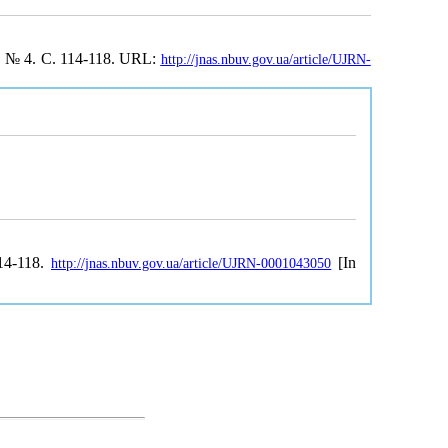
. № 4. С. 114-118. URL:
http://jnas.nbuv.gov.ua/article/UJRN-
114-118.
[In
http://jnas.nbuv.gov.ua/article/UJRN-0001043050