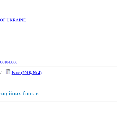
 OF UKRAINE
-0001043050
/
Issue (
2016, № 4
)
тиційних банків