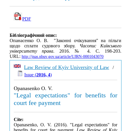
PDF
Бібліографічний опис:
Опанасенко О. В. "Законні очікування" на пільги
щодо сплати судового збору.
Часопис Київського
університету права
. 2016. № 4. С. 198-203.
URL:
http://jnas.nbuv.gov.ua/article/UJRN-0001043070
Law Review of Kyiv University of Law
/
Issue (
2016, 4
)
Opanasenko O. V.
"Legal expectations" for benefits for
court fee payment
Cite:
Opanasenko, O. V. (2016). "Legal expectations" for
benefits for court fee payment.
Law Review of Kyiv