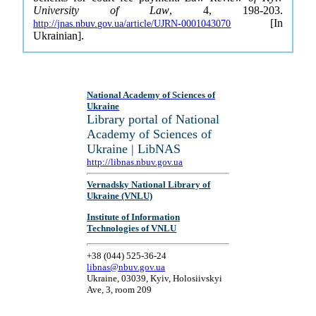
University of Law
, 4, 198-203.
[In
http://jnas.nbuv.gov.ua/article/UJRN-0001043070
Ukrainian].
National Academy of Sciences of
Ukraine
Library portal of National
Academy of Sciences of
Ukraine | LibNAS
http://libnas.nbuv.gov.ua
Vernadsky National Library of
Ukraine (VNLU)
Institute of Information
Technologies of VNLU
+38 (044) 525-36-24
libnas@nbuv.gov.ua
Ukraine, 03039, Kyiv, Holosiivskyi
Ave, 3, room 209