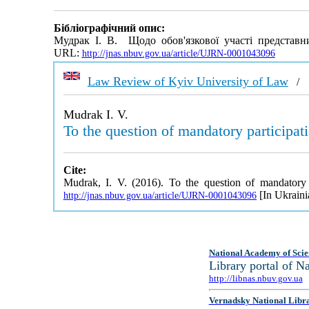
Бібліографічний опис:
Мудрак І. В. Щодо обов'язкової участі представ
URL:
http://jnas.nbuv.gov.ua/article/UJRN-0001043096
Law Review of Kyiv University of Law
Mudrak I. V.
To the question of mandatory participati
Cite:
Mudrak, I. V. (2016). To the question of mandatory p
[In Ukraini
http://jnas.nbuv.gov.ua/article/UJRN-0001043096
National Academy of Scie
Library portal of 
http://libnas.nbuv.gov.ua
Vernadsky National Libr