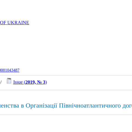
 OF UKRAINE
-0001043487
/
Issue (
2019, № 3
)
енства в Організації Північноатлантичного до