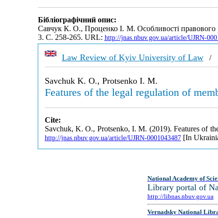
Бібліографічний опис:
Савчук К. О., Проценко І. М. Особливості правового
3. С. 258-265. URL:
http://jnas.nbuv.gov.ua/article/UJRN-00
Law Review of Kyiv University of Law
Savchuk K. O., Protsenko I. M.
Features of the legal regulation of mem
Cite:
Savchuk, K. O., Protsenko, I. M. (2019). Features of th
[In Ukraini
http://jnas.nbuv.gov.ua/article/UJRN-0001043487
National Academy of Scie
Library portal of 
http://libnas.nbuv.gov.ua
Vernadsky National Libr