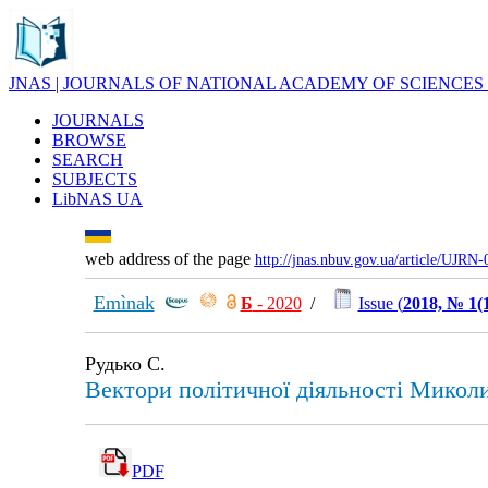
JNAS | JOURNALS OF NATIONAL ACADEMY OF SCIENCES
JOURNALS
BROWSE
SEARCH
SUBJECTS
LibNAS UA
web address of the page
http://jnas.nbuv.gov.ua/article/UJRN
Emìnak
Б
- 2020
/
Issue (
2018, № 1(
Рудько С.
Вектори політичної діяльності Микол
PDF