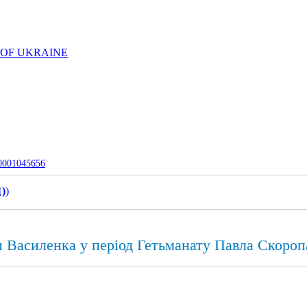
 OF UKRAINE
-0001045656
1)
)
и Василенка у період Гетьманату Павла Скороп