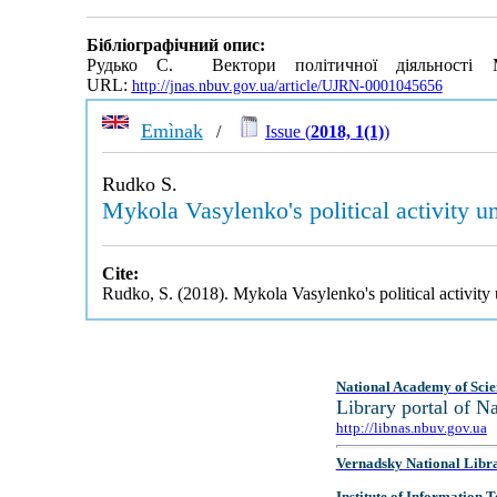
Бібліографічний опис:
Рудько С. Вектори політичної діяльності 
URL:
http://jnas.nbuv.gov.ua/article/UJRN-0001045656
Emìnak
/
Issue (
2018, 1(1)
)
Rudko S.
Mykola Vasylenko's political activity 
Cite:
Rudko, S. (2018). Mykola Vasylenko's political activit
National Academy of Scie
Library portal of 
http://libnas.nbuv.gov.ua
Vernadsky National Libr
Institute of Information