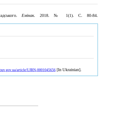
адського.
Емінак
. 2018. № 1(1). С. 80-84.
[In Ukrainian].
.nbuv.gov.ua/article/UJRN-0001045656