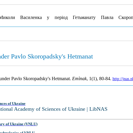
Миколи Василенка у період Гетьманату Павла Скороп
under Pavlo Skoropadsky's Hetmanat
y under Pavlo Skoropadsky's Hetmanat.
Emìnak
, 1(1), 80-84.
http://jnas
nces of Ukraine
National Academy of Sciences of Ukraine | LibNAS
ary of Ukraine (VNLU)
 Technologies of VNLU