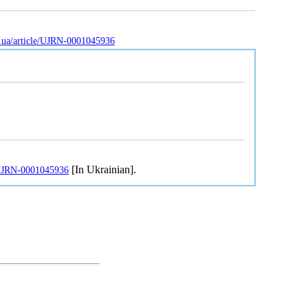
v.ua/article/UJRN-0001045936
[In Ukrainian].
e/UJRN-0001045936