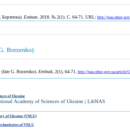
. Борзенка).
Емінак
. 2018. № 2(1). С. 64-71. URL:
http://jnas.nbuv.go
 G. Borzenko)
a (fate G. Borzenko).
Emìnak
, 2(1), 64-71.
http://jnas.nbuv.gov.ua/articl
nces of Ukraine
National Academy of Sciences of Ukraine | LibNAS
ary of Ukraine (VNLU)
 Technologies of VNLU