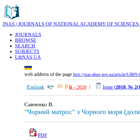
JNAS | JOURNALS OF NATIONAL ACADEMY OF SCIENCES
JOURNALS
BROWSE
SEARCH
SUBJECTS
LibNAS UA
web address of the page
http://jnas.nbuv.gov.ua/article/UJRN
Emìnak
Б
- 2020
/
Issue (
2018, № 2(
Савченко В.
"Чорний матрос" з Чорного моря (доля
PDF