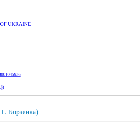
 OF UKRAINE
-0001045936
1)
)
 Г. Борзенка)