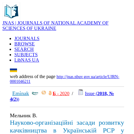
JNAS | JOURNALS OF NATIONAL ACADEMY OF
SCIENCES OF UKRAINE
JOURNALS
BROWSE
SEARCH
SUBJECTS
LibNAS UA
web address of the page
http://jnas.nbuv.gov.ua/article/UJRN-
0001046211
Emìnak
Б
- 2020
/
Issue (
2018, №
4(2)
)
Мельник В.
Науково-організаційні засади розвитку
качківництва в Українській РСР у