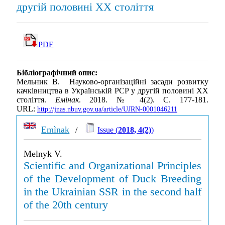
другій половині XX століття
PDF
Бібліографічний опис:
Мельник В. Науково-організаційні засади розвитку
качківництва в Українській РСР у другій половині XX
століття.
Емінак
. 2018. № 4(2). С. 177-181.
URL:
http://jnas.nbuv.gov.ua/article/UJRN-0001046211
Emìnak
/
Issue (
2018, 4(2)
)
Melnyk V.
Scientific and Organizational Principles
of the Development of Duck Breeding
in the Ukrainian SSR in the second half
of the 20th century