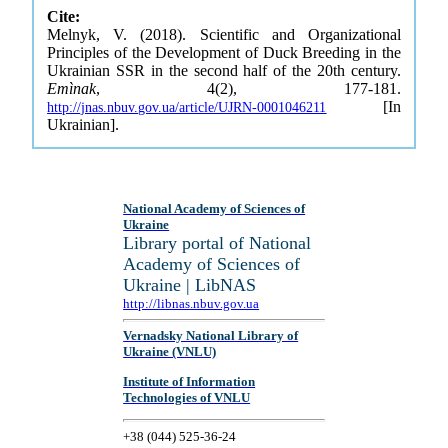
Cite:
Melnyk, V. (2018). Scientific and Organizational
Principles of the Development of Duck Breeding in the
Ukrainian SSR in the second half of the 20th century.
Emìnak
, 4(2), 177-181.
[In
http://jnas.nbuv.gov.ua/article/UJRN-0001046211
Ukrainian].
National Academy of Sciences of
Ukraine
Library portal of National
Academy of Sciences of
Ukraine | LibNAS
http://libnas.nbuv.gov.ua
Vernadsky National Library of
Ukraine (VNLU)
Institute of Information
Technologies of VNLU
+38 (044) 525-36-24