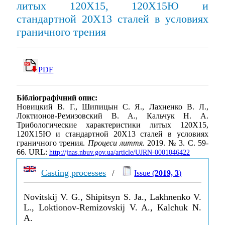
литых 120Х15, 120Х15Ю и
стандартной 20Х13 сталей в условиях
граничного трения
PDF
Бібліографічний опис:
Новицкий В. Г., Шипицын С. Я., Лахненко В. Л.,
Локтионов-Ремизовский В. А., Кальчук Н. А.
Трибологические характеристики литых 120Х15,
120Х15Ю и стандартной 20Х13 сталей в условиях
граничного трения.
Процеси лиття
. 2019. № 3. С. 59-
66. URL:
http://jnas.nbuv.gov.ua/article/UJRN-0001046422
Casting processes
/
Issue (
2019, 3
)
Novitskij V. G., Shipitsyn S. Ja., Lakhnenko V.
L., Loktionov-Remizovskij V. A., Kalchuk N.
A.