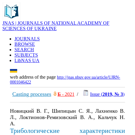
JNAS | JOURNALS OF NATIONAL ACADEMY OF
SCIENCES OF UKRAINE
JOURNALS
BROWSE
SEARCH
SUBJECTS
LibNAS UA
web address of the page
http://jnas.nbuv.gov.ua/article/UJRN-
0001046422
Casting processes
Б
- 2021
/
Issue (
2019, № 3
)
Новицкий В. Г., Шипицын С. Я., Лахненко В.
Л., Локтионов-Ремизовский В. А., Кальчук Н.
А.
Трибологические характеристики